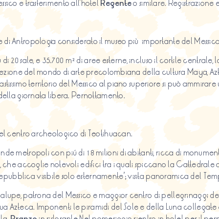
ssico e trasferimento all’hotel
Regente
o similare. Registrazione
e di Antropología considerato il museo più importante del Messico
iù di 20 sale, e 35.700 m² di aree esterne, incluso il cortile centrale
e collezione del mondo di arte precolombiana della cultura Maya,
astissimo territorio del Messico al piano superiore si può ammirare
o della giornata libera. Pernottamento.
 del centro archeologico di Teotihuacan.
nde metropoli con piú di 18 milioni di abitanti, ricca di monument
’, che accoglie notevoli edifici tra i quali spiccano la Cattedrale 
epubblica visibile solo esternamente’; visita panoramica del Te
dalupe, patrona del Messico e maggior centro di pellegrinaggi dell
a Azteca. Imponenti le piramidi del Sole e della Luna collegate at
lla.
Pranzo
in ristorante.Nel pomeriggio rientro in hotel per il pe