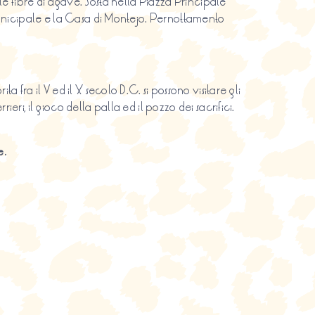
le fibre di agave. Sosta nella Piazza Principale
Municipale e la Casa di Montejo. Pernottamento
fra il V ed il X secolo D.C. si possono visitare gli
i, il gioco della palla ed il pozzo dei sacrifici.
e.