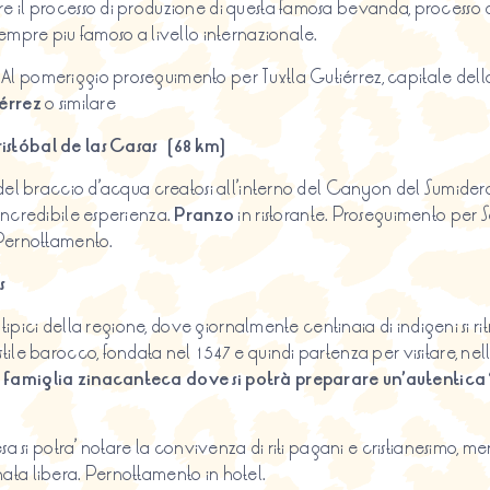
e il processo di produzione di questa famosa bevanda, processo c
sempre piu famoso a livello internazionale.
. Al pomeriggio proseguimento per Tuxtla Gutiérrez, capitale dello
iérrez
o similare
istóbal de las Casas (68 km)
del braccio d’acqua creatosi all’interno del Canyon del Sumidero,
incredibile esperienza.
Pranzo
in ristorante. Proseguimento per S
 Pernottamento.
s
’ tipici della regione, dove giornalmente centinaia di indigeni si r
ile barocco, fondata nel 1547 e quindi partenza per visitare, nel
a famiglia zinacanteca dove si potrà preparare un’autentica “t
sa si potra’ notare la convivenza di riti pagani e cristianesimo, m
ornata libera. Pernottamento in hotel.