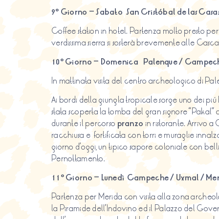
9º Giorno – Sabato San Cristóbal de las Casa
Coffee station in hotel. Partenza molto presto pe
verdissima sierra si sosterà brevemente alle Casca
10º Giorno – Domenica Palenque / Campec
In mattinata visita del centro archeologico di Pa
Ai bordi della giungla tropicale sorge uno dei piú be
stata scoperta la tomba del gran signore “Pakal
durante il percorso
pranzo
in ristorante. Arrivo
racchiusa e fortificata con torri e muraglie innalz
giorno d’oggi, un tipico sapore coloniale con belli
Pernottamento.
11º Giorno – Lunedì Campeche / Uxmal / Mer
Partenza per Merida con visita alla zona archeologic
la Piramide dell’Indovino ed il Palazzo del Gove