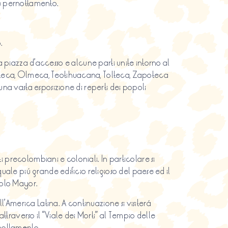
 e pernottamento.
.
, la piazza d’accesso e alcune parti unite intorno al
 Azteca, Olmeca, Teotihuacana, Tolteca, Zapoteca
 una vasta esposizione di reperti dei popoli
i precolombiani e coloniali. In particolare si
quale piú grande edificio religioso del paese ed il
mplo Mayor.
’America Latina. A continuazione si visiterá
traverso il “Viale dei Morti” al Tempio delle
rnottamento.