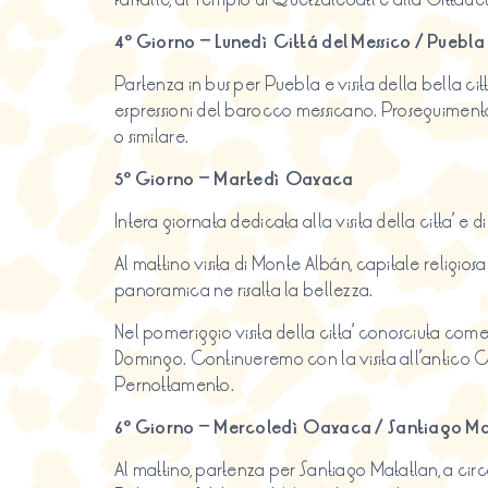
4º Giorno – Lunedì Cittá del Messico / Puebl
Partenza in bus per Puebla e visita della bella ci
espressioni del barocco messicano. Proseguimento
o similare.
5º Giorno – Martedì Oaxaca
Intera giornata dedicata alla visita della citta’ e 
Al mattino visita di Monte Albán, capitale religiosa
panoramica ne risalta la bellezza.
Nel pomeriggio visita della citta’ conosciuta come 
Domingo. Continueremo con la visita all’antico Co
Pernottamento.
6º Giorno – Mercoledì Oaxaca / Santiago Mat
Al mattino, partenza per Santiago Matatlan, a cir