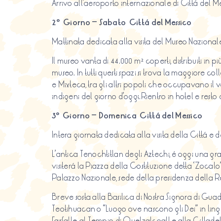
Arrivo all’aeroporto internazionale di Cittá del Me
2º Giorno – Sabato Cittá del Messico
Mattinata dedicata alla visita del Museo Nazional
Il museo vanta di 44.000 m² coperti, distribuiti in p
museo. In tutti questi spazi si trova la maggior
e Mixteca, tra gli altri popoli che occupavano il v
indigeni del giorno d’oggi.Rientro in hotel e rest
3º Giorno – Domenica Cittá del Messico
Intera giornata dedicata alla visita della Cittá e
L’antica Tenochtitlan degli Aztechi, é oggi una gra
visiterá la Piazza della Costituzione detta ‘Zocalo
Palazzo Nazionale, sede della presidenza della R
Breve sosta alla Basilica di Nostra Signora di Gua
Teotihuacan o “Luogo ove nascono gli Dei” in lingu
Farfalle, al Tempio di Quetzalcoatl e alla Cittade