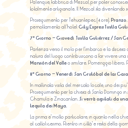
Palenque, fabbrica di Mezcal, per poter conoscer
totalmente artigianale. Il Mezcal sta diventando 
Proseguimento per Tehuantepec (4 ore).
Pranzo
pernottamento all’hotel
City Express Tuxtla Gut
7º Giorno – Giovedì Tuxtla Gutiérrez / San Cr
Partenza verso il molo per l’imbarco e la discesa 
natura del luogo contribuiscono a far vivere una 
Mansión del Valle
o similare. Pomeriggio libero.
8º Giorno – Venerdì San Cristóbal de las Casa
In mattinata visita del mercato locale, uno dei piu
Proseguimento per la chiesa di Santo Domingo in st
Chamula e Zinacantan.
Si verrà ospitati da un
tequila dei Maya.
La prima e’ molto particolare, in quanto nella chie
al cattolicesimo. Rientro in città’ e resto della gi