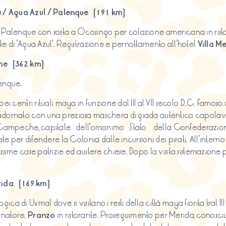
s / Agua Azul / Palenque (191 km)
r Palenque con sosta a Ocosingo per colazione americana in risto
te di ‘Agua Azul’. Registrazione e pernottamento all’hotel
Villa M
he (362 km)
lenque.
i centri rituali maya in funzione dal III al VII secolo D.C. Famoso i
” adornato con una preziosa maschera di giada autentico capol
 a Campeche, capitale dell’omonimo Stato della Confederazione 
ate per difendere la Colonia dalle incursioni dei pirati. All’inter
ssime case patrizie ed austere chiese. Dopo la visita sistemazione p
ida (169 km)
a di Uxmal dove si visitano i resti della cittá maya fiorita tral II
rnatore.
Pranzo
in ristorante. Proseguimento per Merida, conosci