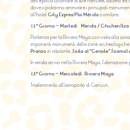
dell’epoca coloniale di stile francese, italiano e
dove si potranno ammirare i principali monumenti 
all’hotel
City Express Plus Mérida
o similare.
12º Giorno – Martedì Merida / Chichen Itza 
Partenza per la Riviera Maya con visita alla zona a
imponenti monumenti delle zone archeologiche sette
Pranzo
in ristorante.
Sosta al “Cenote” Saamal d
In serata arrivo nella Riviera Maya. Sistemazione 
13º Giorno – Mercoledì Riviera Maya
Trasferimento all’aeroporto di Cancun.