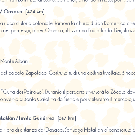
a / Oaxaca (474 km)
ttá ricca di storia coloniale. Famosa la chiesa di San Domenico che
 nel pomeriggio per Oaxaca, utilizzando l’autostrada. Registraz
di Monte Albán.
 del popolo Zapoteco. Costruita su di una collina livellata, é ricca
“Cuna dei Patriotte”. Durante il percorso, si visiterà lo Zócalo, do
nvento di Santa Catalina da Siena e poi visiteremo il mercato, un
atlán /Tuxtla Gutiérrez (567 km)
ca 1 ora di distanza da Oaxaca; Santiago Matatlan e’ conosciuta co