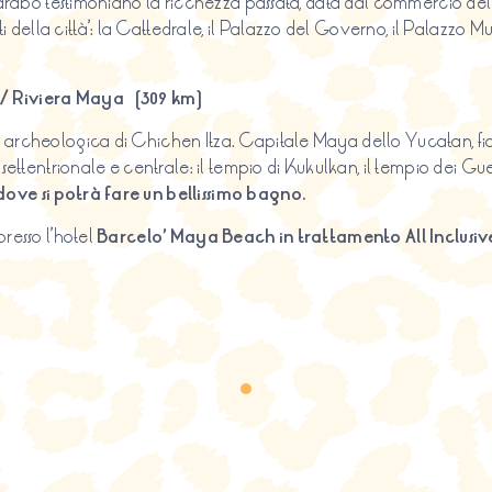
d arabo testimoniano la ricchezza passata, data dal commercio del
della città’: la Cattedrale, il Palazzo del Governo, il Palazzo 
/ Riviera Maya (309 km)
rcheologica di Chichen Itza. Capitale Maya dello Yucatan, fiorita 
ntrionale e centrale: il tempio di Kukulkan, il tempio dei Guerrier
ove si potrà fare un bellissimo bagno
.
presso l’hotel
Barcelo’ Maya Beach in trattamento All Inclusiv