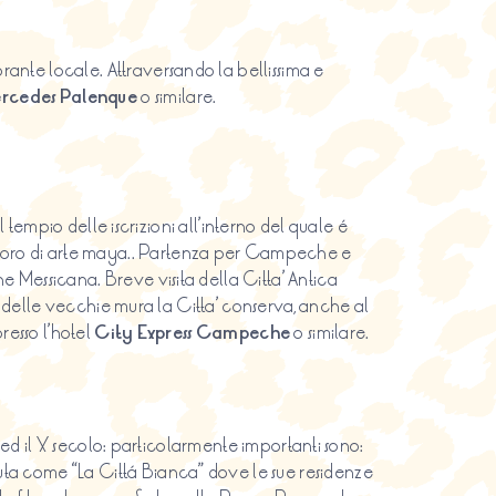
rante locale. Attraversando la bellissima e
ercedes Palenque
o similare.
l tempio delle iscrizioni all’interno del quale é
avoro di arte maya.. Partenza per Campeche e
Messicana. Breve visita della Citta’ Antica
no delle vecchie mura la Citta’ conserva, anche al
resso l’hotel
City Express Campeche
o similare.
I ed il X secolo: particolarmente importanti sono:
uta come “La Cittá Bianca” dove le sue residenze