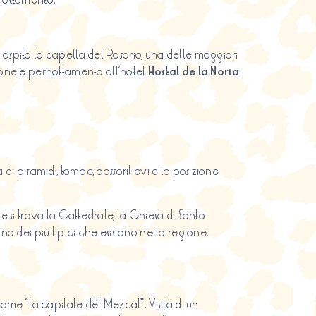
 ospita la capella del Rosario, una delle maggiori
ione e pernottamento all’hotel
Hostal de la Noria
 di piramidi, tombe, bassorilievi e la posizione
ve si trova la Cattedrale, la Chiesa di Santo
o dei più tipici che esistono nella regione.
me “la capitale del Mezcal”. Visita di un