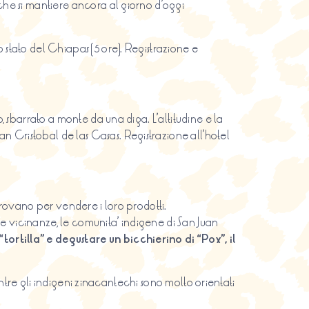
he si mantiere ancora al giorno d’oggi
 stato del Chiapas (5 ore). Registrazione e
 sbarrato a monte da una diga. L’altitudine e la
an Cristobal de las Casas. Registrazione all’hotel
itrovano per vendere i loro prodotti.
le vicinanze, le comunita’ indigene di San Juan
ortilla” e degustare un bicchierino di “Pox”, il
entre gli indigeni zinacantechi sono molto orientati