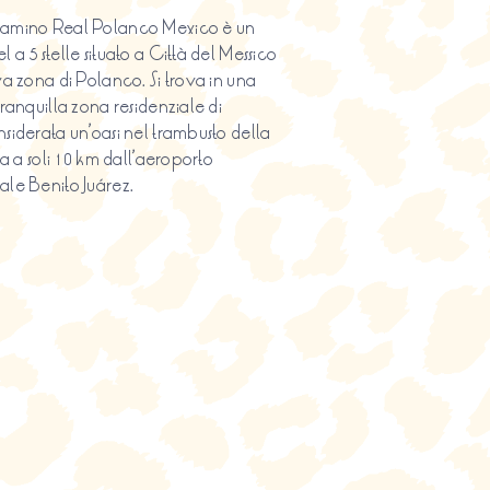
Camino Real Polanco Mexico è un
 a 5 stelle situato a Città del Messico
iva zona di Polanco. Si trova in una
tranquilla zona residenziale di
nsiderata un’oasi nel trambusto della
ova a soli 10 km dall’aeroporto
ale Benito Juárez.