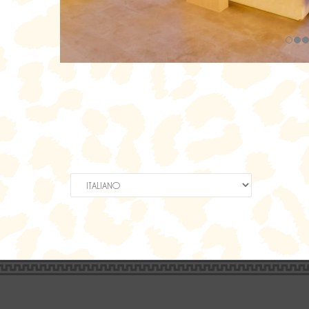
Scegli
una
lingua