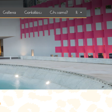
Galleria
Contattaci
Chi siamo?
It
o