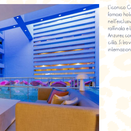
L’iconico 
famoso hotel
nell’esclus
raffinata e 
Anzures, co
città. Si tr
internazion