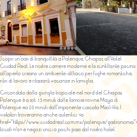
Scopri un’oasi di tranquillità a Palenque, Chiapas, all’Hotel
Ciudad Real. Le nostre camere moderne e la scintillante piscina
all’aperto creano un ambiente idilliaco per fughe romantiche,
ritiri di lavoro e rilassanti vacanze in famiglia.
Circondato dalla giungla tropicale nel nord del Chiapas,
Palenque è a soli 15 minuti dalle famose rovine Maya di
Palenque ea 20 minuti dall’imponente cascata Misol-Ha. I
visitatori troveranno anche autentici <a
href=”https://www.ciudadreal.com.mx/palenque/gastronomia”>r
locali</a> e negozi unici a pochi passi dal nostro hotel.