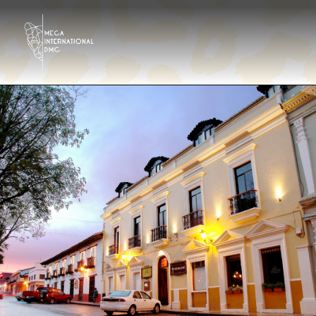
Destinazioni
Tour Operator
Hotels & Resorts Ita
Galleria
Contattaci
Chi siamo?
It