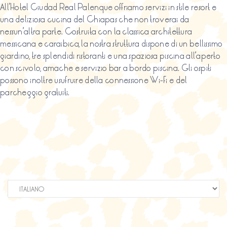
All’Hotel Ciudad Real Palenque offriamo servizi in stile resort e
una deliziosa cucina del Chiapas che non troverai da
nessun’altra parte. Costruita con la classica architettura
messicana e caraibica, la nostra struttura dispone di un bellissimo
giardino, tre splendidi ristoranti e una spaziosa piscina all’aperto
con scivolo, amache e servizio bar a bordo piscina. Gli ospiti
possono inoltre usufruire della connessione Wi-Fi e del
parcheggio gratuiti.
Scegli
una
lingua