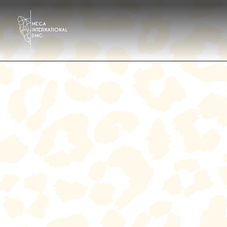
Destinazioni
Tour Operator
Hotels & Resorts Ita
Galleria
Contattaci
Chi siamo?
It