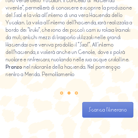
l’oro verde dello Yucatan. Il concetto di “Hacienda
vivente”, permetterà di conoscere e scoprire la produzione
del Sisal e la vita all’interno di una vera Hacienda dello
Yucatan. La visita all’interno dell’hacienda, sarà realizzata a
bordo dei “truks”, che sono dei piccoli carri su rotaia trainati
da muli, antichi mezzi di trasporto utilizzati nelle grandi
Haciendas ove veniva prodotto il “Sisal”. All’interno
dell’hacienda, si visiterà anche un Cenote, dove si potrà
nuotare e rinfrescarsi, nuotando nelle sua acque cristalline.
Pranzo
nel ristorante della hacienda. Nel pomeriggio
rientro a Merida. Pernottamento
Scarica l'itinerario