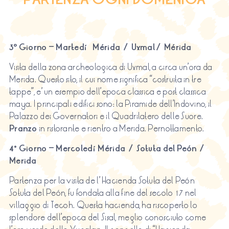
3º
Giorno
–
Martedí
Mérida / Uxmal / Mérida
Visita della zona archeologica di Uxmal, a circa un’ora da
Merida. Questo sito, il cui nome significa “costruita in tre
tappe”, e’ un esempio dell’epoca classica e post classica
maya. I principali edifici sono: la Piramide dell’Indovino, il
Palazzo dei Governatori e il Quadrilatero delle Suore.
Pranzo
in ristorante e rientro a Merida. Pernottamento.
4°
Giorno
–
Mercoledí
Mérida /
Sotuta
del Peón /
Merida
Partenza per la visita de l’ Hacienda Sotuta del Peón
Sotuta del Peón, fu fondata alla fine del secolo 17 nel
villaggio di Tecoh. Questa hacienda, ha riscoperto lo
splendore dell’epoca del Sisal, meglio conosciuto come