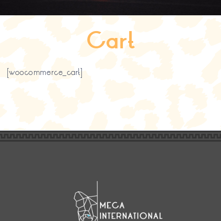
Search
for:
Cart
SEARCH BUTTON
[woocommerce_cart]