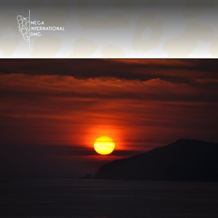
Destinos
Tour Operator
Hoteles & Resorts
Galería
Contáctanos
¿Quiénes somos?
Es