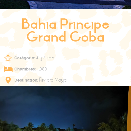
Bahia Principe
Grand Coba
4 y 5 stars
Catégorie:
1,080
Chambres:
Riviera Maya
Destination: