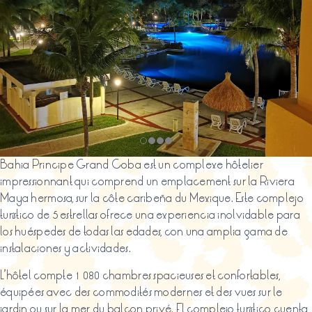
Bahia Principe Grand Coba est un complexe hôtelier
impressionnant qui comprend un emplacement sur la Riviera
Maya hermosa, sur la côte caribeña du Mexique. Este complejo
turístico de 5 estrellas ofrece una experiencia inolvidable para
los huéspedes de todas las edades, con una amplia gama de
instalaciones y actividades.
L’hôtel compte 1 080 chambres spacieuses et confortables,
équipées avec des commodités modernes et des vues sur le
jardin ou sur la mer du balcon privé. El complejo turístico cuenta