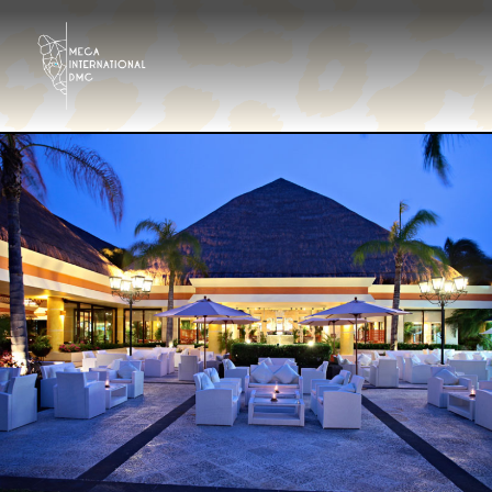
Destinations
Tour operator
Hôtels et centres de villégiature
Galerie Photo
Contactez-nous
Qui sommes nous?
Fr