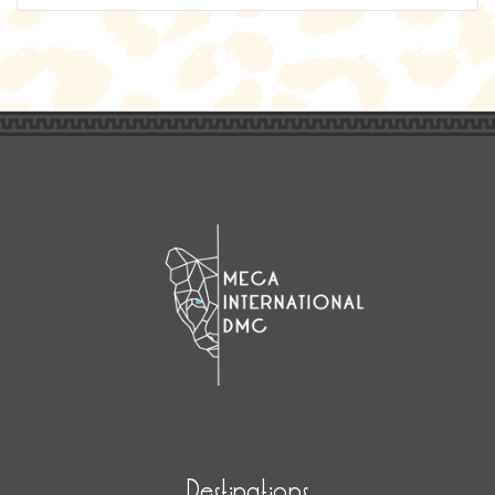
une
langue
Destinations