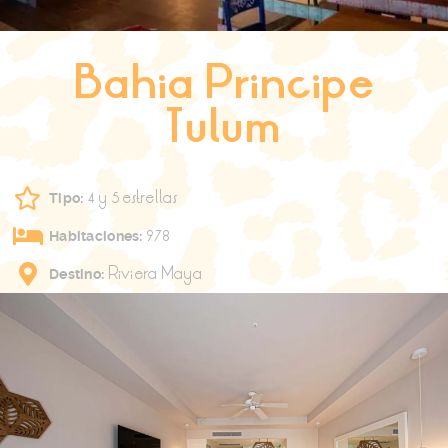
Search
for:
Bahia Principe
SEARCH BUTTON
Tulum
4 y 5 estrellas
Tipo:
978
Habitaciones:
Riviera Maya
Destino: