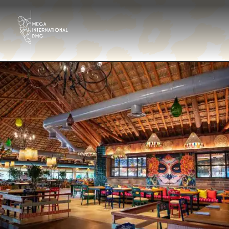
Destinos
Tour Operator
Hoteles & Resorts
Galería
Contáctanos
¿Quiénes somos?
Es