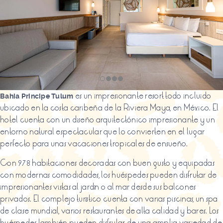
es un impresionante resort todo incluido
Bahia Principe Tulum
ubicado en la costa caribeña de la Riviera Maya, en México. El
hotel cuenta con un diseño arquitectónico impresionante y un
entorno natural espectacular que lo convierten en el lugar
perfecto para unas vacaciones tropicales de ensueño.
Con 978 habitaciones decoradas con buen gusto y equipadas
con modernas comodidades, los huéspedes pueden disfrutar de
impresionantes vistas al jardín o al mar desde sus balcones
privados. El complejo turístico cuenta con varias piscinas, un spa
de clase mundial, varios restaurantes de alta calidad y bares. Los
huéspedes también pueden disfrutar de una amplia variedad de