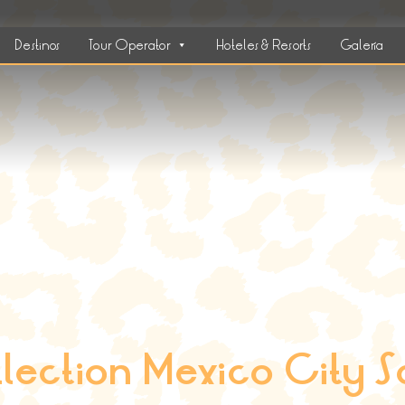
Destinos
Tour Operator
Hoteles & Resorts
Galería
lection Mexico City S