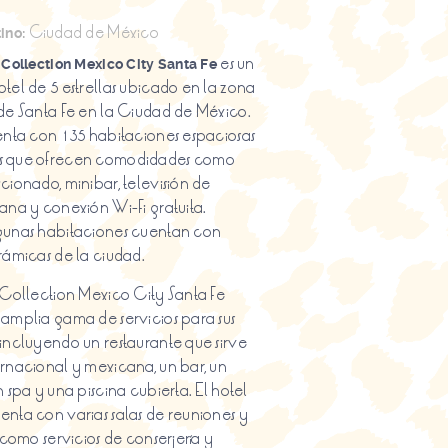
Ciudad de México
ino:
es un
 Collection Mexico City Santa Fe
tel de 5 estrellas ubicado en la zona
de Santa Fe en la Ciudad de México.
enta con 135 habitaciones espaciosas
s que ofrecen comodidades como
cionado, minibar, televisión de
ana y conexión Wi-Fi gratuita.
gunas habitaciones cuentan con
rámicas de la ciudad.
 Collection Mexico City Santa Fe
amplia gama de servicios para sus
incluyendo un restaurante que sirve
rnacional y mexicana, un bar, un
n spa y una piscina cubierta. El hotel
nta con varias salas de reuniones y
í como servicios de conserjería y