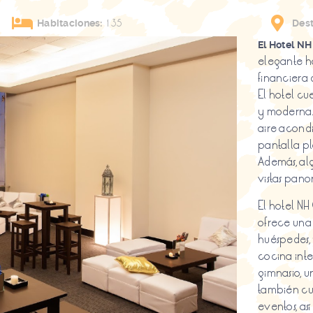
135
Habitaciones:
Dest
El Hotel NH
elegante ho
financiera 
El hotel cu
y moderna
aire acondi
pantalla pl
Además, al
vistas pano
El hotel NH
ofrece una 
huéspedes, 
cocina inte
gimnasio, u
también cue
eventos, as