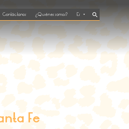
Search
Contáctanos
¿Quiénes somos?
Es
for:
SEARCH BUTTON
anta Fe