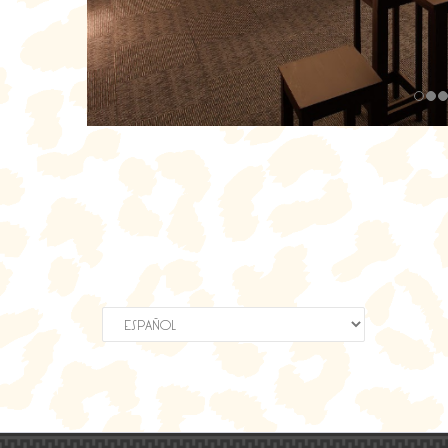
Elegir
un
idioma