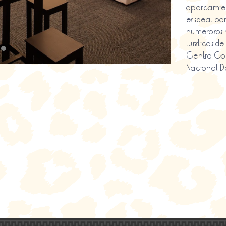
aparcamien
es ideal pa
numerosos r
turísticas d
Centro Com
Nacional De