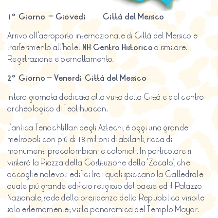
1º Giorno – Giovedì Cittá del Messico
Arrivo all’aeroporto internazionale di Cittá del Messico e
trasferimento all’hotel
NH Centro Historico
o similare.
Registrazione e pernottamento.
2º Giorno – Venerdì Cittá del Messico
Intera giornata dedicata alla visita della Cittá e del centro
archeologico di Teotihuacan.
L’antica Tenochtitlan degli Aztechi, é oggi una grande
metropoli con piú di 18 milioni di abitanti, ricca di
monumenti precolombiani e coloniali. In particolare si
visiterá la Piazza della Costituzione detta ‘Zocalo’, che
accoglie notevoli edifici tra i quali spiccano la Cattedrale
quale piú grande edificio religioso del paese ed il Palazzo
Nazionale, sede della presidenza della Repubblica visibile
solo esternamente; visita panoramica del Templo Mayor.