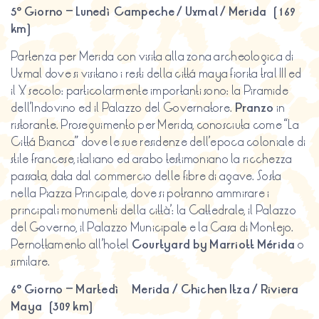
5º Giorno – Lunedì Campeche / Uxmal / Merida (169
km)
Partenza per Merida con visita alla zona archeologica di
Uxmal dove si visitano i resti della cittá maya fiorita tral III ed
il X secolo: particolarmente importanti sono: la Piramide
dell’Indovino ed il Palazzo del Governatore.
Pranzo
in
ristorante. Proseguimento per Merida, conosciuta come “La
Cittá Bianca” dove le sue residenze dell’epoca coloniale di
stile francese, italiano ed arabo testimoniano la ricchezza
passata, data dal commercio delle fibre di agave. Sosta
nella Piazza Principale, dove si potranno ammirare i
principali monumenti della città’: la Cattedrale, il Palazzo
del Governo, il Palazzo Municipale e la Casa di Montejo.
Pernottamento all’hotel
Courtyard by Marriott Mérida
o
similare.
6º Giorno – Martedì Merida / Chichen Itza / Riviera
Maya (309 km)