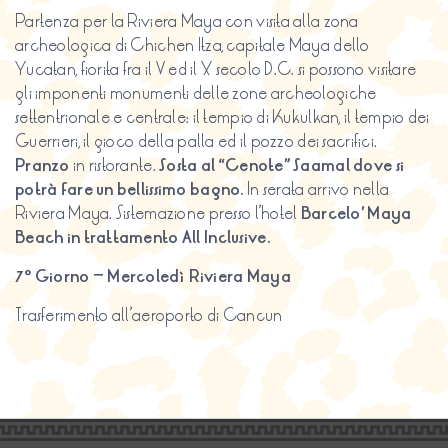
Partenza per la Riviera Maya con visita alla zona
archeologica di Chichen Itza, capitale Maya dello
Yucatan, fiorita fra il V ed il X secolo D.C. si possono visitare
gli imponenti monumenti delle zone archeologiche
settentrionale e centrale: il tempio di Kukulkan, il tempio dei
Guerrieri, il gioco della palla ed il pozzo dei sacrifici.
Pranzo
in ristorante.
Sosta al “Cenote” Saamal dove si
potrà fare un bellissimo bagno
.
In serata arrivo nella
Riviera Maya. Sistemazione presso l’hotel
Barcelo
’
Maya
Beach in trattamento All Inclusive.
7º Giorno – Mercoledì Riviera Maya
Trasferimento all’aeroporto di Cancun