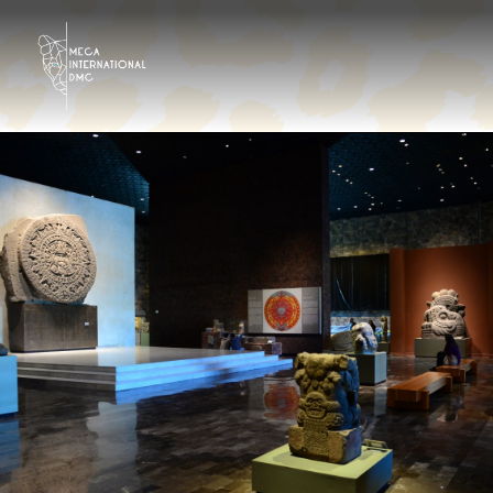
Destinazioni
Tour Operator
Hotels & Resorts Ita
Galleria
Contattaci
Chi siamo?
It