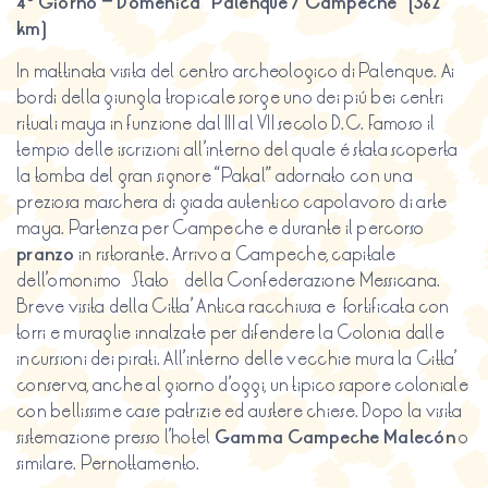
4º Giorno – Domenica Palenque / Campeche (362
km)
In mattinata visita del centro archeologico di Palenque. Ai
bordi della giungla tropicale sorge uno dei piú bei centri
rituali maya in funzione dal III al VII secolo D.C. Famoso il
tempio delle iscrizioni all’interno del quale é stata scoperta
la tomba del gran signore “Pakal” adornato con una
preziosa maschera di giada autentico capolavoro di arte
maya. Partenza per Campeche e durante il percorso
pranzo
in ristorante. Arrivo a Campeche, capitale
dell’omonimo Stato della Confederazione Messicana.
Breve visita della Citta’ Antica racchiusa e fortificata con
torri e muraglie innalzate per difendere la Colonia dalle
incursioni dei pirati. All’interno delle vecchie mura la Citta’
conserva, anche al giorno d’oggi, un tipico sapore coloniale
con bellissime case patrizie ed austere chiese. Dopo la visita
sistemazione presso l’hotel
Gamma Campeche Malecón
o
similare. Pernottamento.