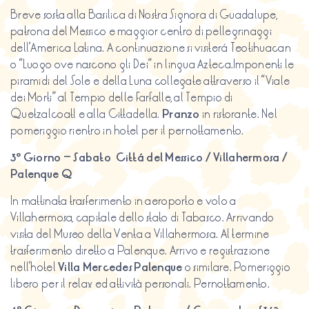
Breve sosta alla Basilica di Nostra Signora di Guadalupe,
patrona del Messico e maggior centro di pellegrinaggi
dell’America Latina. A continuazione si visiterá Teotihuacan
o “Luogo ove nascono gli Dei” in lingua Azteca.Imponenti le
piramidi del Sole e della Luna collegate attraverso il “Viale
dei Morti” al Tempio delle Farfalle, al Tempio di
Quetzalcoatl e alla Cittadella.
Pranzo
in ristorante. Nel
pomeriggio rientro in hotel per il pernottamento.
3º Giorno – Sabato Cittá del Messico / Villahermosa /
Palenque
Q
In mattinata trasferimento in aeroporto e volo a
Villahermosa, capitale dello stato di Tabasco. Arrivando
visita del Museo della Venta a Villahermosa. Al termine
trasferimento diretto a Palenque. Arrivo e registrazione
nell’hotel
Villa Mercedes Palenque
o similare. Pomeriggio
libero per il relax ed attività personali. Pernottamento.