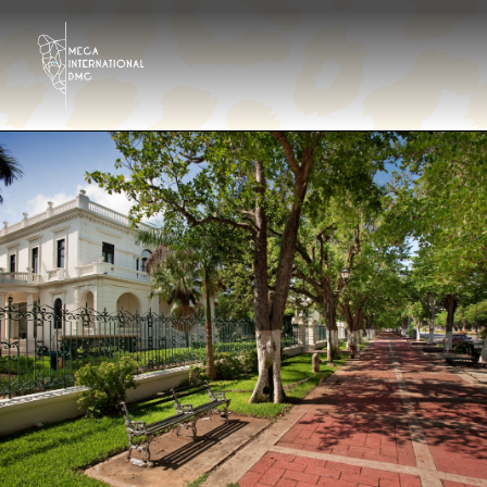
Destinazioni
Tour Operator
Hotels & Resorts Ita
Galleria
Contattaci
Chi siamo?
It