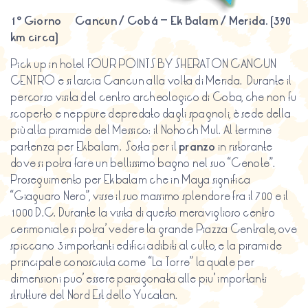
1º Giorno Cancun / Cobá – Ek Balam / Merida
.
(390
km circa)
Pick up in hotel FOUR POINTS BY SHERATON CANCUN
CENTRO e si lascia Cancun alla volta di Merida. Durante il
percorso visita del centro archeologico di Coba, che non fu
scoperto e neppure depredato dagli spagnoli, è sede della
più alta piramide del Messico: il Nohoch Mul. Al termine
partenza per Ekbalam. Sosta per il
pranzo
in ristorante
dove si potra fare un bellissimo bagno nel suo “Cenote”.
Proseguimento per Ekbalam che in Maya significa
“Giaguaro Nero”, visse il suo massimo splendore fra il 700 e il
1000 D.C. Durante la visita di questo meraviglioso centro
cerimoniale si potra’ vedere la grande Piazza Centrale, ove
spiccano 3 importanti edifici adibiti al culto, e la piramide
principale conosciuta come “La Torre” la quale per
dimensioni puo’ essere paragonata alle piu’ importanti
strutture del Nord Est dello Yucatan.