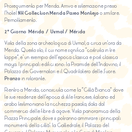
Proseguimento per Merida. Arrivo e sistemazione presso
l’hotel
NH Collection Merida Paseo Montejo
o similare.
Pernottamento.
2º Giorno Mérida / Uxmal / Mérida
Visita della zona archeologica di Uxmal, a circa un’ora da
Merida. Questo sito, il cui nome significa “costruita in tre
tappe”, e’ un esempio dell’epoca classica e post classica
maya. I principali edifici sono: la Piramide dell’Indovino, il
Palazzo dei Governatori e il Quadrilatero delle Suore.
Pranzo
in ristorante.
Rientro a Merida; conosciuta come la “Cittá Bianca” dove
le sue residenze dell’epoca di stile francese, italiano ed
arabo testimoniano la ricchezza passata, data dal
commercio delle fibre di agave. Visita panoramica della
Piazza Principale, dove si potranno ammirare i principali
monumenti della città’: la Cattedrale, il Palazzo del