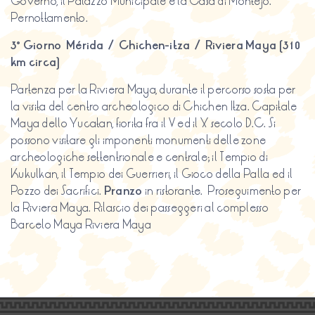
Governo, il Palazzo Municipale e la Casa di Montejo.
Pernottamento.
3° Giorno Mérida / Chichen-itza / Riviera Maya (310
km circa)
Partenza per la Riviera Maya, durante il percorso sosta per
la visita del centro archeologico di Chichen Itza. Capitale
Maya dello Yucatan, fiorita fra il V ed il X secolo D.C. Si
possono visitare gli imponenti monumenti delle zone
archeologiche settentrionale e centrale; il Tempio di
Kukulkan, il Tempio dei Guerrieri, il Gioco della Palla ed il
Pozzo dei Sacrifici.
Pranzo
in ristorante. Proseguimento per
la Riviera Maya. Rilascio dei passeggeri al complesso
Barcelo Maya Riviera Maya