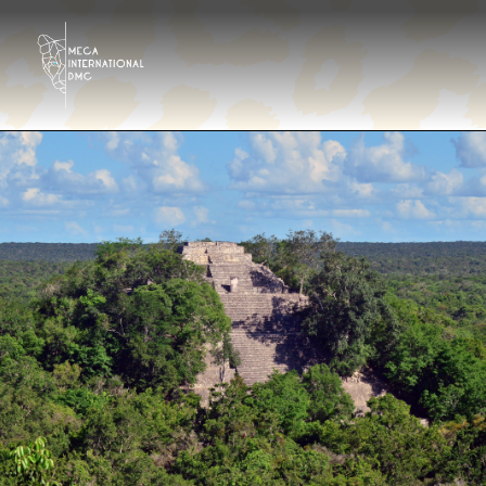
Destinations
Tour operator
Hôtels et centres de villégiature
Galerie Photo
Contactez-nous
Qui sommes nous?
Fr