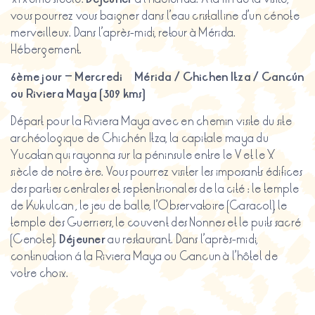
vous pourrez vous baigner dans l’eau cristalline d’un cénote
merveilleux. Dans l’après-midi, retour à Mérida.
Hébergement.
6ème
jour
–
Mercredi
Mérida / Chichen
Itza
/ Cancún
ou
Riviera Maya (309
kms
)
Départ pour la Riviera Maya avec en chemin visite du site
archéologique de Chichén Itza, la capitale maya du
Yucatan qui rayonna sur la péninsule entre le V et le X
siècle de notre ère. Vous pourrez visiter les imposants édifices
des parties centrales et septentrionales de la cité : le temple
de Kukulcan , le jeu de balle, l’Observatoire (Caracol), le
temple des Guerriers, le couvent des Nonnes et le puits sacré
(Cenote).
Déjeuner
au restaurant. Dans l’après-midi,
continuation á la Riviera Maya ou Cancun à l’hôtel de
votre choix.