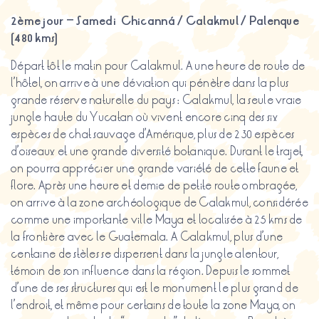
2ème jour – Samedi
Chicanná
/
Calakmul
/ Palenque
(480 kms)
Départ tôt le matin pour Calakmul. A une heure de route de
l’hôtel, on arrive à une déviation qui pénètre dans la plus
grande réserve naturelle du pays : Calakmul, la seule vraie
jungle haute du Yucatan où vivent encore cinq des six
espèces de chat sauvage d’Amérique, plus de 230 espèces
d’oiseaux et une grande diversité botanique. Durant le trajet,
on pourra apprécier une grande variété de cette faune et
flore. Après une heure et demie de petite route ombragée,
on arrive à la zone archéologique de Calakmul, considérée
comme une importante ville Maya et localisée à 25 kms de
la frontière avec le Guatemala. A Calakmul, plus d’une
centaine de stèles se dispersent dans la jungle alentour,
témoin de son influence dans la région. Depuis le sommet
d’une de ses structures qui est le monument le plus grand de
l’endroit, et même pour certains de toute la zone Maya, on