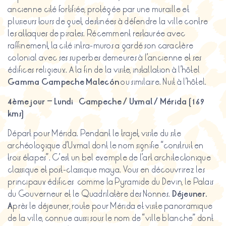
ancienne cité fortifiée, protégée par une muraille et
plusieurs tours de guet, destinées à défendre la ville contre
les attaques de pirates. Récemment restaurée avec
raffinement, la cité intra-muros a gardé son caractère
colonial avec ses superbes demeures à l’ancienne et ses
édifices religieux. A la fin de la visite, installation à l’hôtel
Gamma Campeche
Malecón
ou similaire. Nuit à l’hôtel.
4ème jour – Lundi Campeche / Uxmal / Mérida (169
kms)
Départ pour Mérida. Pendant le trajet, visite du site
archéologique d’Uxmal dont le nom signifie “construit en
trois étapes”. C’est un bel exemple de l’art architectonique
classique et post-classique maya. Vous en découvrirez les
principaux édifices comme la Pyramide du Devin, le Palais
du Gouverneur et le Quadrilatère des Nonnes.
Déjeuner.
A
près le déjeuner, route pour Mérida et visite panoramique
de la ville, connue aussi sous le nom de “ville blanche” dont