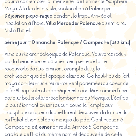
pourra contempler la “mer verte” de l´immense Biosphère
Maya. A la fin de la visite, continuation à Palenque.
Déjeuner pique-nique
pendant le trajet. Arrivée et
installation à l’hôtel
Villa Mercedes Palenque
ou similaire.
Nuit à l’hôtel.
3ème
jour
–
Dimanche
Palenque / Campeche (362
kms
)
Visite du site archéologique de Palenque. Vous serez séduit
par la beauté de ses bâtiments en pierre de taille
recouverte de stuc, éminent exemple du style
architectonique de l’époque classique. Ce haut-lieu de l’art
maya dont les structures se trouvent parsemées au coeur de
la forêt tropicale chiapanèque est considéré comme l’une
des plus belles cités précolombiennes du Mexique. L’édifice
le plus étonnant est sans aucun doute le Temple aux
Inscriptions au coeur duquel furent découverts la tombe du
roi Pakal et son célèbre masque de jade. Continuation à
Campeche,
déjeuner
en route. Arrivée à Campeche,
capitale de l’Etat du même nom, et découverte de cette