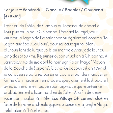
1er
jour
–
Vendredi
Cancun
/ Bacalar /
Chicanná
(470
kms
)
Transfert de l’hôtel de Cancun au terminal de départ du
Tour puis route pour Chicanna. Pendant le trajet, vous
visiterez le Lagon de Bacalar connu également comme “le
Lagon aux Sept Couleurs”, pour ses eaux qui reflètent
plusieurs tons de turquoise, bleu marine et vert jade tour au
long de ses 50 kms.
Déjeuner
et continuation à Chicanna. A
l’arrivée, visite du site dont le nom signifie en Maya “Maison
de la Bouche du Serpent”. Ce site fut découvert en 1967 et
se caractérise para ses portes encadrées par des masques en
forme d’animaux; on remarquera spécialement la structure II
avec son énorme masque zoomorphique qui représente
probablement à Itzamná, dieu du Soleil. A la fin de cette
visite, continuation à l’hôtel
Eco Village
Chicanna
’,
situé en
face de la zone archéologique au cœur de la jungle Maya.
Installation à l’hôtel et nuit.