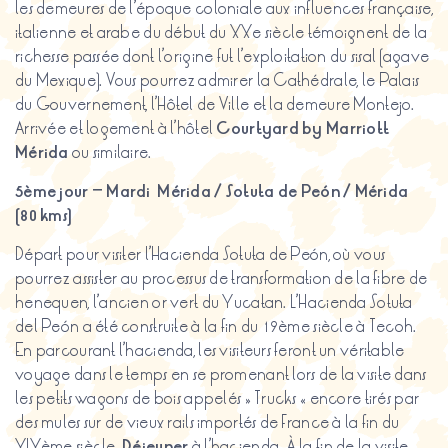
les demeures de l’époque coloniale aux influences française,
italienne et arabe du début du XXe siècle témoignent de la
richesse passée dont l’origine fut l’exploitation du sisal (agave
du Mexique). Vous pourrez admirer la Cathédrale, le Palais
du Gouvernement, l’Hôtel de Ville et la demeure Montejo.
Arrivée et logement à l’hôtel
Courtyard by Marriott
Mérida
ou similaire.
5ème
jour
–
Mardi
Mérida /
Sotuta
de Peón / Mérida
(80
kms
)
Départ pour visiter l’Hacienda Sotuta de Peón, où vous
pourrez assister au processus de transformation de la fibre de
henequen, l’ancien or vert du Yucatan. L’Hacienda Sotuta
del Peón a été construite à la fin du 19ème siècle à Tecoh.
En parcourant l’hacienda, les visiteurs feront un véritable
voyage dans le temps en se promenant lors de la visite dans
les petits wagons de bois appelés « Trucks » encore tirés par
des mules sur de vieux rails importés de France à la fin du
XIXème siècle.
Déjeuner
à l’hacienda. À la fin de la visite,